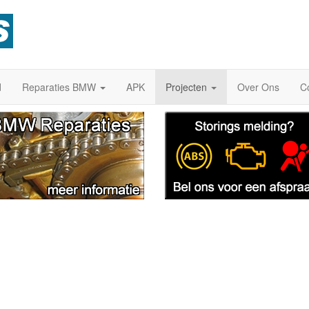
d
Reparaties BMW
APK
Projecten
Over Ons
C