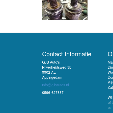
Contact Informatie
O
GJB Auto's
Ma
Nijverheidsweg 3b
Di
9902 AE
Wo
Appingedam
Do
Vri
info@gjbautos.nl
Za
0596-627837
Wil
of 
con