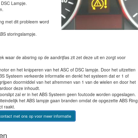
f DSC Lampje.
n.
ang met dit probleem word
BS storingslampje.
k waar de absring op de aandrijfas zit zet deze uit en zorgt voor
motor en het knipperen van het ASC of DSC lampje. Door het uitzetten
BS Systeem verkeerde informatie en denkt het systeem dat er 1 of
grijpen doormiddel van het afremmen van 1 van de wielen en door het
ardoor deze inhoudt.
doorslipt zal er in het ABS Systeem geen foutcode worden opgeslagen.
iteindelijk het ABS lampje gaan branden omdat de opgezette ABS Ring
t raakt.
ontact met ons op voor meer informatie
sen