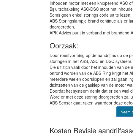
Inhouden motor met een knipperend ASC o
Bij uitschakeling ASC/DSC stopt het inhoude
Soms geen enkel storings code uit te lezen.
ABS Storingslampje brand continue als er l
doorgereden.
APK Advies punt in verband met brandend A
Oorzaak:
Door roestvorming op de aandrijfas op de ple
storingen in het ABS, ASC en DSC systeem.
Die uit zich vaak door het inhouden van de 
onrond worden van de ABS Ring krijgt het A
meerdere wielen doorslippen en zal gaan in
dichtzetten van de gasklep van de motor wa
Doordat het systeem denkt dat er een wiel 
Word er met deze storing doorgereden zal u
ABS Sensor gaat raken waardoor deze defec
Neem c
Kosten Revisie aandrijfas