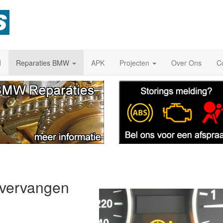
d
Reparaties BMW
APK
Projecten
Over Ons
C
 vervangen