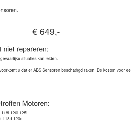
ensoren.
€ 649,-
 niet repareren:
evaarlijke situaties kan leiden.
n voorkomt u dat er ABS Sensoren beschadigd raken. De kosten voor e
troffen Motoren:
 118i 120i 125i
d 118d 120d