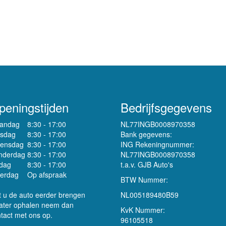
peningstijden
Bedrijfsgegevens
andag
8:30 - 17:00
NL77INGB0008970358
nsdag
8:30 - 17:00
Bank gegevens:
ensdag
8:30 - 17:00
ING Rekeningnummer:
nderdag
8:30 - 17:00
NL77INGB0008970358
jdag
8:30 - 17:00
t.a.v. GJB Auto's
terdag
Op afspraak
BTW Nummer:
t u de auto eerder brengen
NL005189480B59
later ophalen neem dan
KvK Nummer:
tact met ons op.
96105518